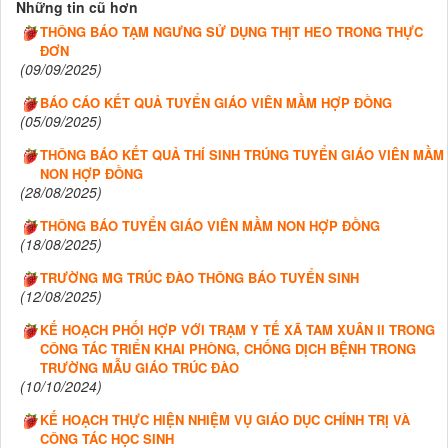
Những tin cũ hơn
THÔNG BÁO TẠM NGƯNG SỬ DỤNG THỊT HEO TRONG THỰC
ĐƠN
(09/09/2025)
BÁO CÁO KẾT QUẢ TUYỂN GIÁO VIÊN MẦM HỢP ĐỒNG
(05/09/2025)
THÔNG BÁO KẾT QUẢ THÍ SINH TRÚNG TUYỂN GIÁO VIÊN MẦM
NON HỢP ĐỒNG
(28/08/2025)
THÔNG BÁO TUYỂN GIÁO VIÊN MẦM NON HỢP ĐỒNG
(18/08/2025)
TRƯỜNG MG TRÚC ĐÀO THÔNG BÁO TUYỂN SINH
(12/08/2025)
KẾ HOẠCH PHỐI HỢP VỚI TRẠM Y TẾ XÃ TAM XUÂN II TRONG
CÔNG TÁC TRIỂN KHAI PHÒNG, CHỐNG DỊCH BỆNH TRONG
TRƯỜNG MẪU GIÁO TRÚC ĐÀO
(10/10/2024)
KẾ HOẠCH THỰC HIỆN NHIỆM VỤ GIÁO DỤC CHÍNH TRỊ VÀ
CÔNG TÁC HỌC SINH