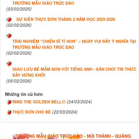
TRƯỜNG MẪU GIÁO TRÚC ĐÀO
(03/03/2025)
DỰ KIẾN THỰC ĐƠN THÁNG 2 NĂM HỌC 2025-2026
(02/02/2026)
TRẢI NGHIỆM “CHIẾN SĨ TÍ HON” – NGÀY VUI ĐẦY Ý NGHĨA TẠI
TRƯỜNG MẪU GIÁO TRÚC ĐÀO
(02/02/2026)
GIAO LƯU BÉ MẦM NON VỚI TIẾNG ANH - SÂN CHƠI TRI THỨC
ĐẦY HỨNG KHỞI
(05/02/2026)
Những tin cũ hơn
(24/03/2024)
RING THE GOLDEN BELL!!!
(22/03/2024)
THỰC ĐƠN CHO BÉ
TRƯỜNG MẪU GIÁO TRÚC ĐÀO - NÚI THÀNH - QUẢNG