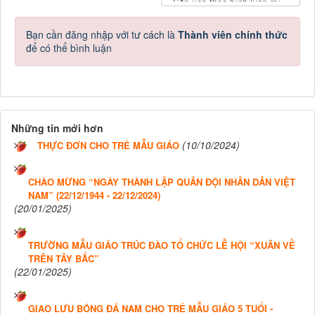
Bạn cần đăng nhập với tư cách là
Thành viên chính thức
để có thể bình luận
Những tin mới hơn
(10/10/2024)
THỰC ĐƠN CHO TRẺ MẪU GIÁO
CHÀO MỪNG “NGÀY THÀNH LẬP QUÂN ĐỘI NHÂN DÂN VIỆT
NAM” (22/12/1944 - 22/12/2024)
(20/01/2025)
TRƯỜNG MẪU GIÁO TRÚC ĐÀO TỔ CHỨC LỄ HỘI “XUÂN VỀ
TRÊN TÂY BẮC”
(22/01/2025)
GIAO LƯU BÓNG ĐÁ NAM CHO TRẺ MẪU GIÁO 5 TUỔI -