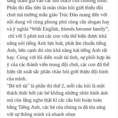
sàng tham gia vào các thử thách của chương trình.
Phần thi đầu tiên là màn chào hỏi giới thiệu đội
chơi mà trường mẫu giáo Trúc Đào mang đến với
nội dung vô cùng phong phú cùng câu slogan hay
và ý nghĩa “With English, friends become family”,
chỉ với 5 phút mà các con vừa thể hiện được khả
năng nói tiếng Anh lưu loát, phát âm chuẩn tiếng
Anh, bên cạnh đó còn khả năng hát tiếng Anh rất
hay. Cùng với lối diễn xuất tài tình, sự phối hợp ăn
ý của các thành viên trong đội chơi, các con đã thể
hiện rất xuất sắc phần chào hỏi giới thiệu đội hình
của mình.
"Bé trổ tài" là phần thi thứ 2, mỗi câu hỏi là một
thách thức bởi các bé không những nhìn hình ảnh
mà còn lắng nghe thật kĩ các câu hỏi hoàn toàn
bằng Tiếng Anh, các bé của chúng ta đã tỏa sáng
với sự thông minh và nhanh nhẹn