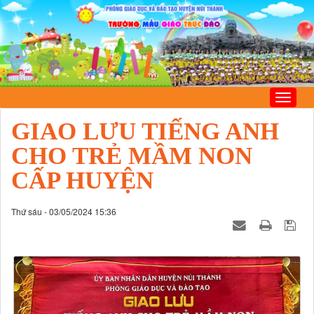
GIAO LƯU TIẾNG ANH
CHO TRẺ MẦM NON
CẤP HUYỆN
Thứ sáu - 03/05/2024 15:36