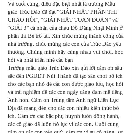
Và cuối cùng, điều đặc biệt nhất là trường Mẫu
giáo Trúc Đào đã đạt “GIẢI NHẤT PHẦN THI
CHÀO HỎI", "GIẢI NHẤT TOÀN ĐOÀN” và
“GIẢI 3” cá nhân của cháu Đỗ Đăng Nhật Minh ở
phần thi Bé trổ tài. Xin chúc mừng thành công của
nhà trường, chúc mừng các con của Trúc Đào yêu
thương. Chúng mình hãy cùng nhau vui chơi, học
hỏi và phát triển nhé các bạn
Trường mẫu giáo Trúc Đào xin gửi lời cảm ơn sâu
sắc đến PGDĐT Núi Thành đã tạo sân chơi bổ ích
cho các bạn nhỏ để các con được giao lưu, học hỏi
và trải nghiệm để các con ngày càng đam mê tiếng
Anh hơn. Cảm ơn Trung tâm Anh ngữ Liên Lục
Địa đã mang đến cho các con nhiều kiến thức bổ
ích. Cảm ơn các bậc phụ huynh luôn đồng hành,
các cô giáo đã luôn nỗ lực vì các con. Cuối cùng
cảm ơn các con yêu quý, cảm ơn vì sự cố gắng, sự