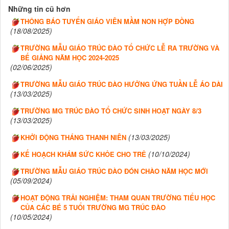
Những tin cũ hơn
THÔNG BÁO TUYỂN GIÁO VIÊN MẦM NON HỢP ĐỒNG
(18/08/2025)
TRƯỜNG MẪU GIÁO TRÚC ĐÀO TỔ CHỨC LỄ RA TRƯỜNG VÀ
BẾ GIẢNG NĂM HỌC 2024-2025
(02/06/2025)
TRƯỜNG MẪU GIÁO TRÚC ĐÀO HƯỞNG ỨNG TUẦN LỄ ÁO DÀI
(13/03/2025)
TRƯỜNG MG TRÚC ĐÀO TỔ CHỨC SINH HOẠT NGÀY 8/3
(13/03/2025)
(13/03/2025)
KHỞI ĐỘNG THÁNG THANH NIÊN
(10/10/2024)
KẾ HOẠCH KHÁM SỨC KHỎE CHO TRẺ
TRƯỜNG MẪU GIÁO TRÚC ĐÀO ĐÓN CHÀO NĂM HỌC MỚI
(05/09/2024)
HOẠT ĐỘNG TRẢI NGHIỆM: THAM QUAN TRƯỜNG TIỂU HỌC
CỦA CÁC BÉ 5 TUỔI TRƯỜNG MG TRÚC ĐÀO
(10/05/2024)