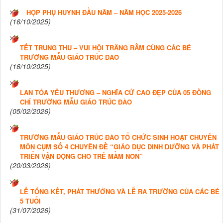
HỌP PHỤ HUYNH ĐẦU NĂM – NĂM HỌC 2025-2026
(16/10/2025)
TẾT TRUNG THU – VUI HỘI TRĂNG RẰM CÙNG CÁC BÉ
TRƯỜNG MẪU GIÁO TRÚC ĐÀO
(16/10/2025)
LAN TỎA YÊU THƯƠNG – NGHĨA CỬ CAO ĐẸP CỦA 05 ĐỒNG
CHÍ TRƯỜNG MẪU GIÁO TRÚC ĐÀO
(05/02/2026)
TRƯỜNG MẪU GIÁO TRÚC ĐÀO TỔ CHỨC SINH HOẠT CHUYÊN
MÔN CỤM SỐ 4 CHUYÊN ĐỀ “GIÁO DỤC DINH DƯỠNG VÀ PHÁT
TRIỂN VẬN ĐỘNG CHO TRẺ MẦM NON”
(20/03/2026)
LỄ TỔNG KẾT, PHÁT THƯỞNG VÀ LỄ RA TRƯỜNG CỦA CÁC BÉ
5 TUỔI
(31/07/2026)