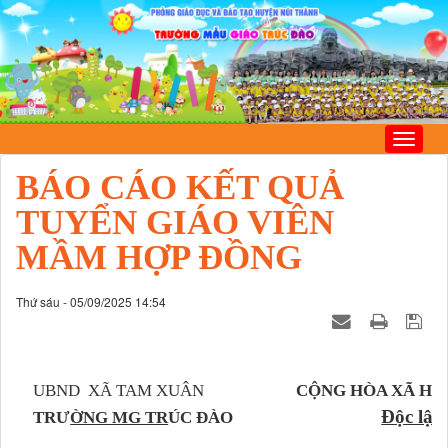
BÁO CÁO KẾT QUẢ
TUYỂN GIÁO VIÊN
MẦM HỢP ĐỒNG
Thứ sáu - 05/09/2025 14:54
UBND XÃ TAM XUÂN
CỘNG HÒA XÃ HỘ
Độc lập
TRƯ
ỜNG MG TR
ÚC ĐÀO