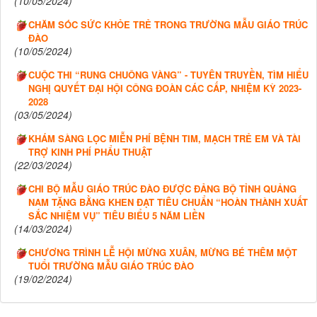
(10/05/2024)
CHĂM SÓC SỨC KHỎE TRẺ TRONG TRƯỜNG MẪU GIÁO TRÚC
ĐÀO
(10/05/2024)
CUỘC THI “RUNG CHUÔNG VÀNG” - TUYÊN TRUYỀN, TÌM HIỂU
NGHỊ QUYẾT ĐẠI HỘI CÔNG ĐOÀN CÁC CẤP, NHIỆM KỲ 2023-
2028
(03/05/2024)
KHÁM SÀNG LỌC MIỄN PHÍ BỆNH TIM, MẠCH TRẺ EM VÀ TÀI
TRỢ KINH PHÍ PHẨU THUẬT
(22/03/2024)
CHI BỘ MẪU GIÁO TRÚC ĐÀO ĐƯỢC ĐẢNG BỘ TỈNH QUẢNG
NAM TẶNG BẰNG KHEN ĐẠT TIÊU CHUẨN “HOÀN THÀNH XUẤT
SẮC NHIỆM VỤ” TIÊU BIỂU 5 NĂM LIỀN
(14/03/2024)
CHƯƠNG TRÌNH LỄ HỘI MỪNG XUÂN, MỪNG BÉ THÊM MỘT
TUỔI TRƯỜNG MẪU GIÁO TRÚC ĐÀO
(19/02/2024)