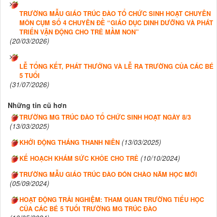
TRƯỜNG MẪU GIÁO TRÚC ĐÀO TỔ CHỨC SINH HOẠT CHUYÊN
MÔN CỤM SỐ 4 CHUYÊN ĐỀ “GIÁO DỤC DINH DƯỠNG VÀ PHÁT
TRIỂN VẬN ĐỘNG CHO TRẺ MẦM NON”
(20/03/2026)
LỄ TỔNG KẾT, PHÁT THƯỞNG VÀ LỄ RA TRƯỜNG CỦA CÁC BÉ
5 TUỔI
(31/07/2026)
Những tin cũ hơn
TRƯỜNG MG TRÚC ĐÀO TỔ CHỨC SINH HOẠT NGÀY 8/3
(13/03/2025)
(13/03/2025)
KHỞI ĐỘNG THÁNG THANH NIÊN
(10/10/2024)
KẾ HOẠCH KHÁM SỨC KHỎE CHO TRẺ
TRƯỜNG MẪU GIÁO TRÚC ĐÀO ĐÓN CHÀO NĂM HỌC MỚI
(05/09/2024)
HOẠT ĐỘNG TRẢI NGHIỆM: THAM QUAN TRƯỜNG TIỂU HỌC
CỦA CÁC BÉ 5 TUỔI TRƯỜNG MG TRÚC ĐÀO