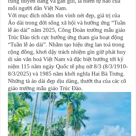
cùng duyên dáng và gần gũi, là niềm tự hào của
mỗi người dân Việt Nam.
Với mục đích nhằm tôn vinh nét đẹp, giá trị của
Áo dài trong đời sống xã hội và hưởng ứng “Tuần
lễ áo dài” năm 2025, Công Đoàn trường mẫu giáo
Trúc Đào tích cực hưởng ứng tham gia hoạt động
“Tuần lễ áo dài”. Nhằm tạo hiệu ứng lan toả trong
cộng đồng, khơi dậy trách nhiệm gìn giữ phát huy
di sản văn hoá Việt Nam và đặc biệt hướng tới kỷ
niệm 115 năm ngày Quốc tế phụ nữ 8/3 (8/3/1910-
8/3/2025) và 1985 năm khởi nghĩa Hai Bà Trưng.
Những tà áo dài đẹp dịu dàng, thướt tha của các cô
giáo trường mẫu giáo Trúc Đào.