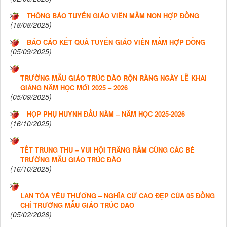
THÔNG BÁO TUYỂN GIÁO VIÊN MẦM NON HỢP ĐỒNG
(18/08/2025)
BÁO CÁO KẾT QUẢ TUYỂN GIÁO VIÊN MẦM HỢP ĐỒNG
(05/09/2025)
TRƯỜNG MẪU GIÁO TRÚC ĐÀO RỘN RÀNG NGÀY LỄ KHAI
GIẢNG NĂM HỌC MỚI 2025 – 2026
(05/09/2025)
HỌP PHỤ HUYNH ĐẦU NĂM – NĂM HỌC 2025-2026
(16/10/2025)
TẾT TRUNG THU – VUI HỘI TRĂNG RẰM CÙNG CÁC BÉ
TRƯỜNG MẪU GIÁO TRÚC ĐÀO
(16/10/2025)
LAN TỎA YÊU THƯƠNG – NGHĨA CỬ CAO ĐẸP CỦA 05 ĐỒNG
CHÍ TRƯỜNG MẪU GIÁO TRÚC ĐÀO
(05/02/2026)