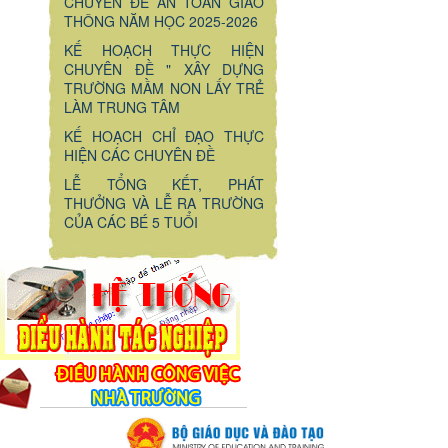
CHUYÊN ĐỀ AN TOÀN GIAO
THÔNG NĂM HỌC 2025-2026
KẾ HOẠCH THỰC HIỆN
CHUYÊN ĐỀ " XÂY DỰNG
TRƯỜNG MẦM NON LẤY TRẺ
LÀM TRUNG TÂM
KẾ HOẠCH CHỈ ĐẠO THỰC
HIỆN CÁC CHUYÊN ĐỀ
LỄ TỔNG KẾT, PHÁT
THƯỞNG VÀ LỄ RA TRƯỜNG
CỦA CÁC BÉ 5 TUỔI