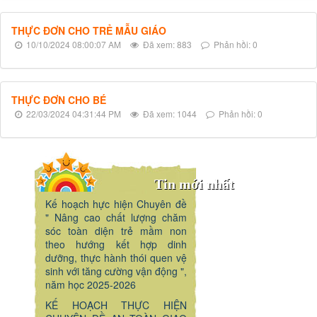
THỰC ĐƠN CHO TRẺ MẪU GIÁO
10/10/2024 08:00:07 AM
Đã xem: 883
Phản hồi: 0
THỰC ĐƠN CHO BÉ
22/03/2024 04:31:44 PM
Đã xem: 1044
Phản hồi: 0
Tin mới nhất
Kế hoạch hực hiện Chuyên đề
" Nâng cao chất lượng chăm
sóc toàn diện trẻ mầm non
theo hướng kết hợp dinh
dưỡng, thực hành thói quen vệ
sinh với tăng cường vận động ",
năm học 2025-2026
KẾ HOẠCH THỰC HIỆN