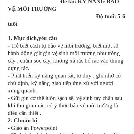
Đề tài:
KỸ NĂNG BẢO
VỆ MÔI TRƯỜNG
Độ tuổi: 5-6
tuổi
1. Mục đích,yêu cầu
- Trẻ biết cách tự bảo vệ môi trường, biết một số
hành động giữ gìn vệ sinh môi trường như trồng
cây , chăm sóc cây, không xả rác bỏ rác vào thùng
đựng rác.
-
Phát triển kỹ năng quan sát, tư duy , ghi nhớ có
chủ định, kỹ năng giao tiếp ứng xử với người
xung quanh.
- Gữi gìn cơ thể luôn sạch sẽ, vệ sinh tay chân sau
khi thu gom rác, có ý thức bảo vệ môi trường là
điều cần thiết .
2. Chuẩn bị
- Giáo án Powerpoint