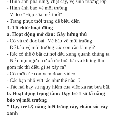
- Hình ảnh phá rừng, chặt cây, vệ sinh trường lớp
- Hình ảnh bảo vệ môi trường
- Video "Hộp sữa biết tuốt"
- Trang phục thời trang để biểu diễn
3. Tổ chức hoạt động
a. Hoạt động mở đầu: Gây hứng thú
- Cô và trẻ đọc bài “Vè bảo vệ môi trường "
- Để bảo vệ môi trường các con cần làm gì?
- Rác có thể ở bất cứ nơi đâu xung quanh chúng ta.
- Nếu mọi người cứ xả rác bừa bãi và không thu
gom rác thì điều gì sẽ xảy ra?
- Cô mời các con xem đoạn video
- Các bạn nhỏ vứt rác như thế nào ?
- Tác hại hay sự nguy hiểm của việc xả rác bừa bãi.
b. Hoạt động trọng tâm: Dạy trẻ 1 số kĩ năng
bảo vệ môi trường
* Dạy trẻ kỹ năng biết trồng cây, chăm sóc cây
xanh