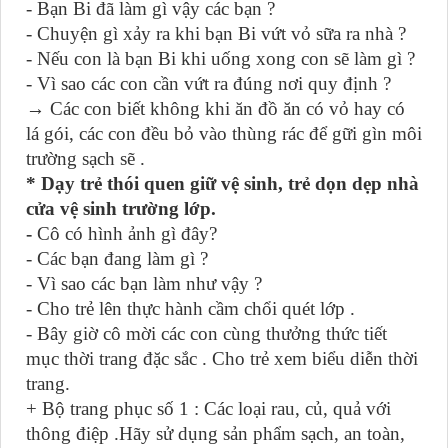
- Bạn Bi đã làm gì vậy các bạn ?
- Chuyện gì xảy ra khi bạn Bi vứt vỏ sữa ra nhà ?
- Nếu con là bạn Bi khi uống xong con sẽ làm gì ?
- Vì sao các con cần vứt ra đúng nơi quy định ?
→
Các con biết không khi ăn đồ ăn có vỏ hay có
lá gói, các con đều bỏ vào thùng rác để gữi gìn môi
trường sạch sẽ .
* Dạy trẻ thói quen giữ vệ sinh, trẻ dọn dẹp nhà
cửa vệ sinh trường lớp.
-
Cô có hình ảnh gì đây?
- Các bạn đang làm gì ?
- Vì sao các bạn làm như vậy ?
- Cho trẻ lên thực hành cầm chổi quét lớp .
- Bây giờ cô mời các con cùng thưởng thức tiết
mục thời trang đặc sắc . Cho trẻ xem biểu diễn thời
trang.
+ Bộ trang phục số 1 : Các loại rau, củ, quả với
thông điệp .Hãy sử dụng sản phẩm sạch, an toàn,