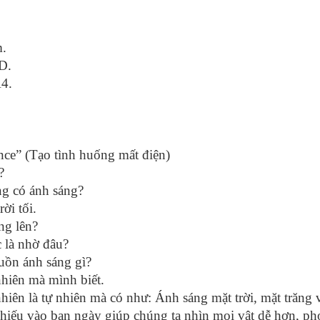
m.
D.
A4.
ce” (Tạo tình huống mất điện)
?
ng có ánh sáng?
ời tối.
ng lên?
 là nhờ đâu?
guồn ánh sáng gì?
 nhiên mà mình biết.
nhiên là tự nhiên mà có như: Ánh sáng mặt trời, mặt trăng v
iếu vào ban ngày giúp chúng ta nhìn mọi vật dễ hơn, phơ