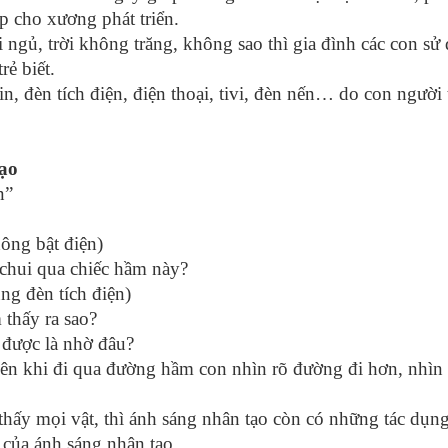
p cho xương phát triển.
đi ngủ, trời không trăng, không sao thì gia đình các con s
rẻ biết.
pin, đèn tích điện, điện thoại, tivi, đèn nến… do con người 
ạo
n”
hông bật điện)
 chui qua chiếc hầm này?
ng đèn tích điện)
 thấy ra sao?
 được là nhờ đâu?
nên khi đi qua đường hầm con nhìn rõ đường đi hơn, nhìn
 thấy mọi vật, thì ánh sáng nhân tạo còn có những tác dụng
 của ánh sáng nhân tạo.