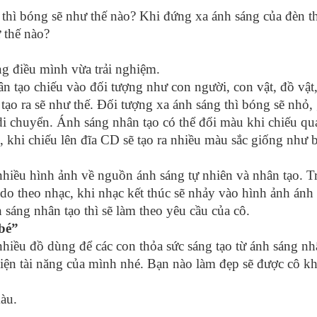
thì bóng sẽ như thế nào? Khi đứng xa ánh sáng của đèn th
 thế nào?
ng điều mình vừa trải nghiệm.
ân tạo chiếu vào đối tượng như con người, con vật, đồ vật,
tạo ra sẽ như thế. Đối tượng xa ánh sáng thì bóng sẽ nhỏ, 
i chuyển. Ánh sáng nhân tạo có thể đổi màu khi chiếu qu
, khi chiếu lên đĩa CD sẽ tạo ra nhiều màu sắc giống như 
 nhiều hình ảnh về nguồn ánh sáng tự nhiên và nhân tạo. T
tự do theo nhạc, khi nhạc kết thúc sẽ nhảy vào hình ảnh án
sáng nhân tạo thì sẽ làm theo yêu cầu của cô.
 bé”
 nhiều đồ dùng để các con thỏa sức sáng tạo từ ánh sáng 
iện tài năng của mình nhé. Bạn nào làm đẹp sẽ được cô kh
àu.