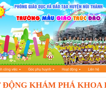
nh công việc
Góc phụ huynh
Hoạt động
Liên hệ
T ĐỘNG KHÁM PHÁ KHOA