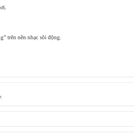
ơi.
g” trên nền nhạc sôi động.
t