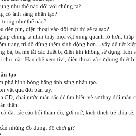
dụng như thế nào đối với chúng ta?
ng có ánh sáng nhân tạo?
 trọng như thế nào?
u đèn pin, điện thoại vào đôi mắt thì sẽ ra sao?
 giúp chúng ta nhìn thấy mọi vật xung quanh rõ hơn,
thắp 
àm trang trí đồ dùng thêm sinh động hơn…v
ậy để tiết ki
g bà, ba mẹ tắt các thiết bị điện khi không sử dụng.
Khi s
ại cho mắt. Hạn chế xem tivi, điện thoại và sử dụng thiết b
hân tạo
m phá hình bóng bằng ánh sáng nhân tạo.
n vật qua đôi bàn tay.
a CD, chai nước màu sắc để tìm hiểu về sự thay đổi màu c
ản thân.
 cô đặt các câu hỏi thăm dò, gợi mở, kích thích trẻ chia sẻ
cần những đồ dùng, đồ chơi gì?
?