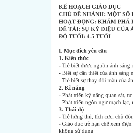
KẾ HOẠCH GIÁO DỤC
CHỦ ĐỀ NHÁNH: MỘT SỐ 
HOẠT ĐỘNG: KHÁM PHÁ
ĐỀ TÀI: SỰ KỲ DIỆU CỦA
ĐỘ TUỔI: 4-5 TUỔI
I. Mục đích yêu cầu
1. Kiến thức
- Trẻ biết được nguồn ánh sáng 
- Biết sự cần thiết của ánh sáng
- Trẻ biết sự thay đổi màu của á
2. Kĩ năng
- Phát triển kỹ năng quan sát, t
- Phát triển ngôn ngữ mạch lạc, 
3. Thái độ
- Trẻ hứng thú, tích cực, chủ độ
- Giáo dục trẻ hạn chế xem điện 
không sử dụng