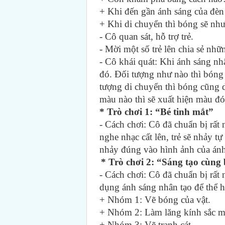
+ Khi đến gần ánh sáng của đèn 
+ Khi di chuyển thì bóng sẽ như
- Cô quan sát, hỗ trợ trẻ.
- Mời một số trẻ lên chia sẻ nhữ
- Cô khái quát: Khi ánh sáng nh
đó. Đối tượng như nào thì bóng 
tượng di chuyển thì bóng cũng d
màu nào thì sẽ xuất hiện màu đó
* Trò chơi 1: “Bé tinh mắt”
- Cách chơi: Cô đã chuẩn bị rất
nghe nhạc cất lên, trẻ sẽ nhảy 
nhảy đúng vào hình ảnh của ánh 
* Trò chơi 2: “Sáng tạo cùng
- Cách chơi: Cô đã chuẩn bị rất
dụng ánh sáng nhân tạo để thể h
+ Nhóm 1: Vẽ bóng của vật.
+ Nhóm 2: Làm lăng kính sắc m
+ Nhóm 3: Vẽ tranh cát.