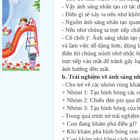
- Vậy ánh sáng nhân tạo có tác 
- Điều gì sẽ xảy ra nếu như khô
- Nguồn ánh sáng nhân tạo quan
- Nếu như chúng ta trực tiếp chiế
- Cô chốt ý: Ánh sáng nhân tạo
và làm việc dễ dàng hơn,
dùng l
điện thì chúng mình nhớ nhắc ôn
trực tiếp vào mắt để tránh gây h
ảnh hưởng đến mắt.
b. Trải nghiệm về ánh sáng n
- Cho trẻ về các nhóm cùng khá
+ Nhóm 1: Tạo hình bóng các co
+ Nhóm 2: Chiếu đèn pin qua đĩ
+ Nhóm 3: Tạo hình bóng của b
- Trong quá trình trẻ trải nghiệm
+ Con đang khám phá điều gì?
+ Khi khám phá hình bóng con 
+ Con khám phá bằng cách nào