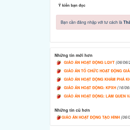
Ý kiến bạn đọc
Bạn cần đăng nhập với tư cách là
Thà
Những tin mới hơn
(06/06/
GIÁO ÁN HOẠT ĐỘNG LQVT
GIÁO ÁN TỔ CHỨC HOẠT ĐỘNG GI
GIÁO ÁN HOẠT ĐỘNG KHÁM PHÁ K
(16/06
GIÁO ÁN HOẠT ĐỘNG: KPXH
GIÁO ÁN HOẠT ĐỘNG: LÀM QUEN V
Những tin cũ hơn
(06/
GIÁO ÁN HOẠT ĐỘNG TẠO HÌNH