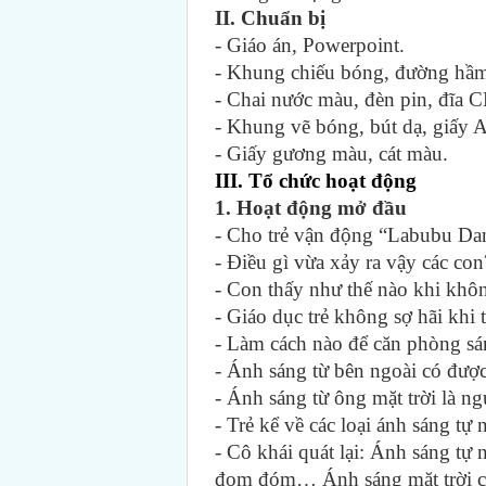
II. Chuẩn bị
- Giáo án, Powerpoint.
- Khung chiếu bóng, đường hầ
- Chai nước màu, đèn pin, đĩa C
- Khung vẽ bóng, bút dạ, giấy 
- Giấy gương màu, cát màu.
III. Tổ chức hoạt động
1. Hoạt động mở đầu
- Cho trẻ vận động “Labubu Dan
- Điều gì vừa xảy ra vậy các con
- Con thấy như thế nào khi khô
- Giáo dục trẻ không sợ hãi khi tr
- Làm cách nào để căn phòng sá
- Ánh sáng từ bên ngoài có được
- Ánh sáng từ ông mặt trời là n
- Trẻ kể về các loại ánh sáng tự
- Cô khái quát lại: Ánh sáng tự 
đom đóm… Ánh sáng mặt trời ch