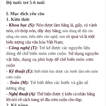
Độ tuổi: trẻ
5-6
tuổi
I. Mục đích yêu cầu
1. Kiến thức
-
Khoa học
(S)
:
Nón được làm bằng lá, giấy, có vành
nón, có chóp nón, dây duy băng,
nón
dùng để đội che
có quai và
là một
nắng che mưa,
biểu diễn văn nghệ,
nón
biểu tượng của văn hóa Việt Nam;
- Công nghệ
(T)
:
Trẻ kể được các nguyên liệu
dùng để chế biến món cơm cuộn.
Sử dụng
nguyên
vật liệu, dụng cụ phù hợp để
chế biến món cơm
cuộn
-
Kỹ thuật
(E)
:
Biết trình bày được các bước làm nên món
cơm cuộn
-
Toán
(M)
:
Trẻ biết đ
ếm các bước và g
ắn
số
tương ứng
-
Nghệ thuật
(A)
:
Thể hiện được ý kiến cá nhân bằng
lời nói về cách t
rang trí đĩa cơm cuộn cho đẹp
.
2. Kỹ năng