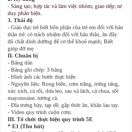
-
Sáng tạo; hợp tác và làm việc nhóm; giao tiếp; tư
duy phản biện.
3. Thái độ
- Giáo dục trẻ biết bổn phận của trẻ em đối với bản
thân trẻ: có trách nhiệm đối với bản thân, ăn đầy
đủ chất dinh dưỡng để cơ thể khoẻ mạnh; Biết
giúp đỡ mẹ
II.
Chuẩn bị
-
B
ảng dán
- Bảng ghi chép: 3 bảng
- Hình ảnh các bước thực hiện
- Nguyên liệu: Rong biển, cơm trắng, trứng ráng,
xúc xích, cà rốt, dưa leo, rau xà lách, cà chua, sốt
mayonnaise, tương cà.
- Đĩa trưng bày, tạp dề, gắp thức ăn, khăn lau tay.
- Video quy trình cuộn cơm.
III. Tổ chức thực hiện quy trình 5E
* E1 (Thu hút)