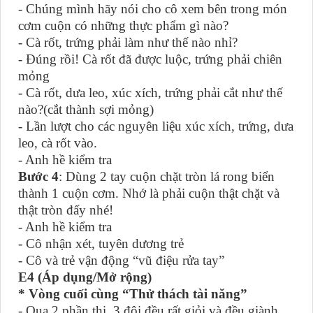
- Chúng mình hãy nói cho cô xem bên trong món
cơm cuộn có những thực phẩm gì nào?
- Cà rốt, trứng phải làm như thế nào nhỉ?
- Đúng rồi! Cà rốt đã được luộc, trứng phải chiên
mỏng
- Cà rốt, dưa leo, xúc xích, trứng phải cắt như thế
nào?(cắt thành sợi mỏng)
- Lần lượt cho các nguyên liệu xúc xích, trứng, dưa
leo, cà rốt vào.
- Anh hề kiểm tra
Bước 4
: Dùng 2 tay cuộn chặt tròn lá rong biển
thành 1 cuộn cơm. Nhớ là phải cuộn thật chặt và
thật tròn đấy nhé!
- Anh hề kiểm tra
- Cô nhận xét, tuyên dương trẻ
- Cô và trẻ vận động “vũ điệu rửa tay”
E4 (Áp dụng/Mở rộng)
*
Vòng cuối cùng “Thử thách tài năng”
- Qua 2 phần thi, 3 đội đều rất giỏi và đều giành