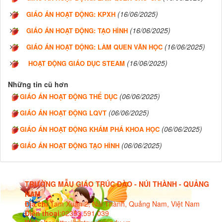
(16/06/2025)
GIÁO ÁN HOẠT ĐỘNG: KPXH
(16/06/2025)
GIÁO ÁN HOẠT ĐỘNG: TẠO HÌNH
(16/06/2025)
GIÁO ÁN HOẠT ĐỘNG: LÀM QUEN VĂN HỌC
(16/06/2025)
HOẠT ĐỘNG GIÁO DỤC STEAM
Những tin cũ hơn
(06/06/2025)
GIÁO ÁN HOẠT ĐỘNG THỂ DỤC
(06/06/2025)
GIÁO ÁN HOẠT ĐỘNG LQVT
(06/06/2025)
GIÁO ÁN HOẠT ĐỘNG KHÁM PHÁ KHOA HỌC
(06/06/2025)
GIÁO ÁN HOẠT ĐỘNG TẠO HÌNH
TRƯỜNG MẪU GIÁO TRÚC ĐÀO - NÚI THÀNH - QUẢNG
NAM
Địa chỉ
:
Tam Xuân 2, Núi Thành, Quảng Nam, Việt Nam
Điện thoại
:
02353.591.039